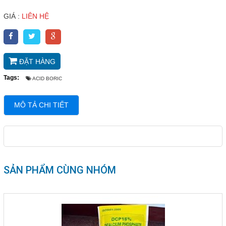
Đóng
GIÁ :
LIÊN HỆ
TRÊN MẠNG XÃ HỘI
ĐẶT HÀNG
Facebook
Tags:
ACID BORIC
Google
MÔ TẢ CHI TIẾT
Twitter
YouTube
SẢN PHẨM CÙNG NHÓM
LIÊN HỆ
HotLine
0933.779.441