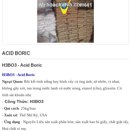
HOÁ CHẤT NGHÀNH GIẤY
HOÁ CHẤT XI MẠ
COPYRIGHT 2017. ALL RIGHTS RESERVED
HOÁ CHẤT NGHÀNH GỖ
HOÁ CHẤT NGHÀNH CAO SU
HOÁ CHẤT TẨY RỬA
ACID BORIC
HOÁ CHẤT THÍ NGHIỆM
THIẾT BỈ PHÒNG THÍ NGHIỆM
H3BO3 - Acid Boric
DUNG MÔI
H3BO3 - Acid Boric
HOÁ CHẤT NGHÀNH THỨC ĂN GIA
Ngoại Quan:
Bột kết tinh trắng hay hình vảy cá óng ánh, sờ nhờn, vị nhạt,
SÚC
TƯ VẤN MÔI TRƯỜNG
không gây xót, tan trong nước lạnh và nước nóng, etanol (cồn), glixerin. Có
tính sát khuẩn nhẹ
HÓA CHẤT NÔNG NGHIỆP
-
Công Thức:
H3BO3
-
Qui cách
: 25kg/bao
Giới thiệu
-
Xuất xứ
: Thổ Nhĩ Kỳ, USA
-
Ứng dụng
: Nguyên Liệu sản xuất phân bón, sản xuất bao bì giấy, chất giặt tẩy,
Liên hệ
Hoá chất xi mạ.