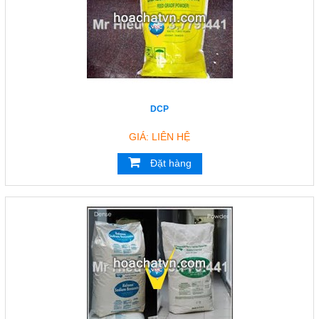
Email
hieungocphat@gmail.com
Gọi cho chúng tôi
DCP
Nhắn tin
GIÁ: LIÊN HỆ
Mail
Đặt hàng
COPYRIGHT 2017. ALL RIGHTS RESERVED