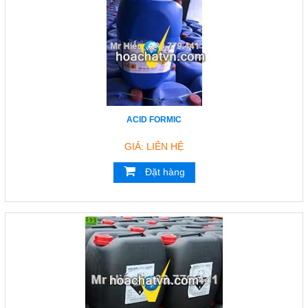
Email
hieungocphat@gmail.com
Gọi cho chúng tôi
Nhắn tin
ACID FORMIC
GIÁ: LIÊN HỆ
Mail
Đặt hàng
COPYRIGHT 2017. ALL RIGHTS RESERVED