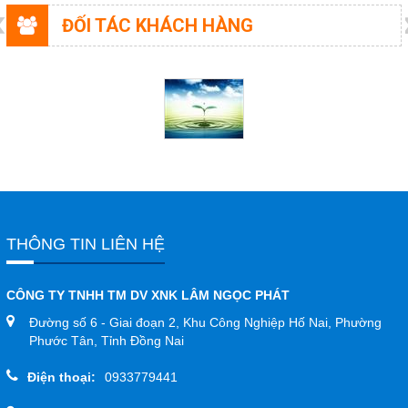
ĐỐI TÁC KHÁCH HÀNG
THÔNG TIN LIÊN HỆ
CÔNG TY TNHH TM DV XNK LÂM NGỌC PHÁT
Đường số 6 - Giai đoạn 2, Khu Công Nghiệp Hố Nai, Phường
Phước Tân, Tỉnh Đồng Nai
Điện thoại:
0933779441