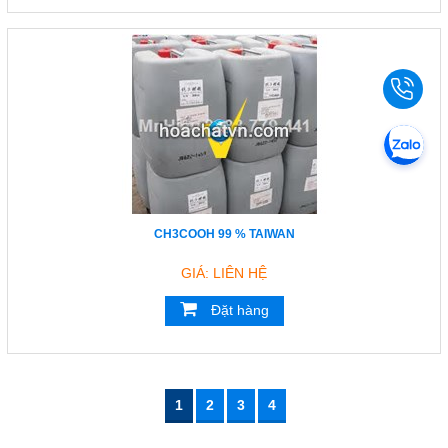
CH3COOH 99 % TAIWAN
GIÁ: LIÊN HỆ
Đặt hàng
1
2
3
4