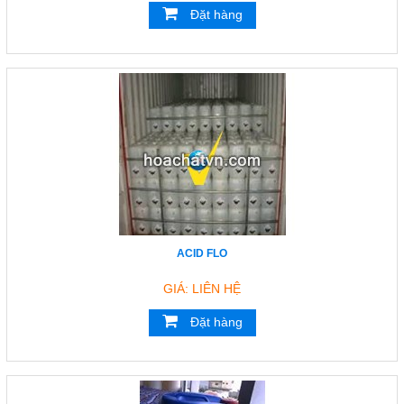
Đặt hàng
Đóng
TRÊN MẠNG XÃ HỘI
Facebook
Google
Twitter
ACID FLO
YouTube
GIÁ: LIÊN HỆ
Đặt hàng
LIÊN HỆ
HotLine
0933.779.441