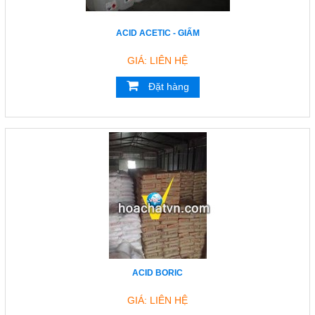
HOÁ CHẤT NGHÀNH GIẤY
ACID ACETIC - GIẤM
HOÁ CHẤT XI MẠ
COPYRIGHT 2017. ALL RIGHTS RESERVED
GIÁ: LIÊN HỆ
HOÁ CHẤT NGHÀNH GỖ
HOÁ CHẤT NGHÀNH CAO SU
Đặt hàng
HOÁ CHẤT TẨY RỬA
HOÁ CHẤT THÍ NGHIỆM
THIẾT BỈ PHÒNG THÍ NGHIỆM
DUNG MÔI
HOÁ CHẤT NGHÀNH THỨC ĂN GIA
SÚC
TƯ VẤN MÔI TRƯỜNG
HÓA CHẤT NÔNG NGHIỆP
Giới thiệu
ACID BORIC
Liên hệ
GIÁ: LIÊN HỆ