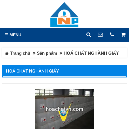
GIỎ HÀNG
0
MENU
DANH MỤC
LIÊN HỆ
Trang chủ
Sản phẩm
HOÁ CHẤT NGHÀNH GIẤY
Trang chủ
Hotline
0933.779.441
Tin tức
HOÁ CHẤT NGHÀNH GIẤY
Địa chỉ
Sản phẩm
Lô X2, Đường 14, KCN Hố
Nai, Phường Hố Nai, Tỉnh
HOÁ CHẤT CÔNG NGHIỆP
Đồng Nai
HOÁ CHẤT DỆT NHUỘM
Điện thoại
0933779441
HOÁ CHẤT CƠ BẢN
HOÁ CHẤT XỬ LÝ NƯỚC
Fax
HÓA CHẤT VI LƯỢNG