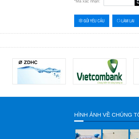
*Mã xác nhận:
GỬI YÊU CẦU
LÀM LẠI
HÌNH ẢNH VỀ CHÚNG T