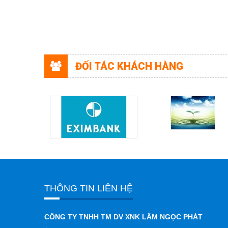
ĐỐI TÁC KHÁCH HÀNG
THÔNG TIN LIÊN HỆ
CÔNG TY TNHH TM DV XNK LÂM NGỌC PHÁT