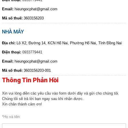
HOÁ CHẤT NGHÀNH GIẤY
Email:
hieungocphat@gmail.com
HOÁ CHẤT XI MẠ
COPYRIGHT 2017. ALL RIGHTS RESERVED
Mã số thuế:
3603156203
HOÁ CHẤT NGHÀNH GỖ
NHÀ MÁY
HOÁ CHẤT NGHÀNH CAO SU
HOÁ CHẤT TẨY RỬA
Địa chỉ:
Lô X2, Đường 14, KCN Hố Nai, Phường Hố Nai, Tỉnh Đồng Nai
HOÁ CHẤT THÍ NGHIỆM
Điện thoại:
0933779441
THIẾT BỈ PHÒNG THÍ NGHIỆM
Email:
hieungocphat@gmail.com
DUNG MÔI
Mã số thuế:
3603156203-001
HOÁ CHẤT NGHÀNH THỨC ĂN GIA
Thông Tin Phản Hồi
SÚC
TƯ VẤN MÔI TRƯỜNG
Xin vui lòng điền các yêu cầu vào form dưới đây và gửi cho chúng tôi.
HÓA CHẤT NÔNG NGHIỆP
Chúng tôi sẽ trả lời bạn ngay sau khi nhận được.
Xin chân thành cảm ơn!
Giới thiệu
*Họ và tên:
Liên hệ