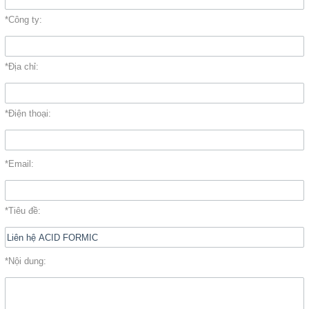
Đóng
*Công ty:
TRÊN MẠNG XÃ HỘI
*Địa chỉ:
Facebook
*Điện thoại:
Google
*Email:
Twitter
YouTube
*Tiêu đề:
LIÊN HỆ
*Nội dung:
HotLine
0933.779.441