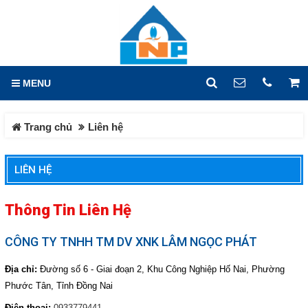
GIỎ HÀNG
0
MENU
DANH MỤC
LIÊN HỆ
Trang chủ
Liên hệ
Trang chủ
Hotline
0933.779.441
Tin tức
LIÊN HỆ
Địa chỉ
Sản phẩm
Lô X2, Đường 14, KCN Hố
Thông Tin Liên Hệ
Nai, Phường Hố Nai, Tỉnh
HOÁ CHẤT CÔNG NGHIỆP
Đồng Nai
CÔNG TY TNHH TM DV XNK LÂM NGỌC PHÁT
HOÁ CHẤT DỆT NHUỘM
Điện thoại
0933779441
HOÁ CHẤT CƠ BẢN
Địa chỉ:
Đường số 6 - Giai đoạn 2, Khu Công Nghiệp Hố Nai, Phường
Phước Tân, Tỉnh Đồng Nai
HOÁ CHẤT XỬ LÝ NƯỚC
Fax
HÓA CHẤT VI LƯỢNG
Điện thoại:
0933779441