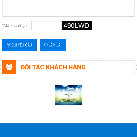
Email
hieungocphat@gmail.com
*Mã xác nhận:
Gọi cho chúng tôi
GỬI YÊU CẦU
LÀM LẠI
Nhắn tin
Mail
ĐỐI TÁC KHÁCH HÀNG
COPYRIGHT 2017. ALL RIGHTS RESERVED