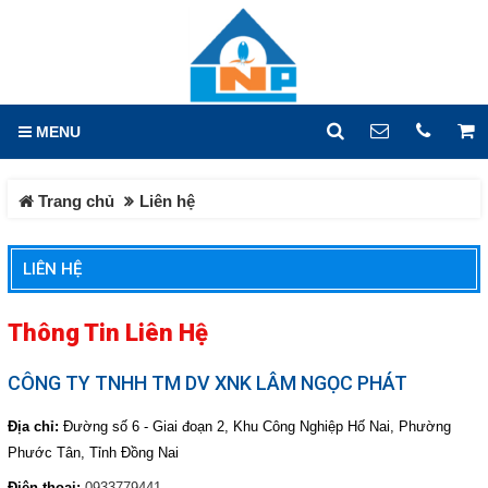
GIỎ HÀNG
0
MENU
DANH MỤC
LIÊN HỆ
Trang chủ
Liên hệ
Trang chủ
Hotline
0933.779.441
Tin tức
LIÊN HỆ
Địa chỉ
Sản phẩm
Lô X2, Đường 14, KCN Hố
Thông Tin Liên Hệ
Nai, Phường Hố Nai, Tỉnh
HOÁ CHẤT CÔNG NGHIỆP
Đồng Nai
CÔNG TY TNHH TM DV XNK LÂM NGỌC PHÁT
HOÁ CHẤT DỆT NHUỘM
Điện thoại
0933779441
HOÁ CHẤT CƠ BẢN
Địa chỉ:
Đường số 6 - Giai đoạn 2, Khu Công Nghiệp Hố Nai, Phường
Phước Tân, Tỉnh Đồng Nai
HOÁ CHẤT XỬ LÝ NƯỚC
Fax
HÓA CHẤT VI LƯỢNG
Điện thoại:
0933779441