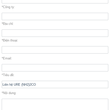
Đóng
*Công ty:
TRÊN MẠNG XÃ HỘI
*Địa chỉ:
Facebook
*Điện thoại:
Google
*Email:
Twitter
YouTube
*Tiêu đề:
LIÊN HỆ
*Nội dung:
HotLine
0933.779.441