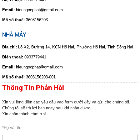
HOÁ CHẤT NGHÀNH GIẤY
Email:
hieungocphat@gmail.com
HOÁ CHẤT XI MẠ
COPYRIGHT 2017. ALL RIGHTS RESERVED
Mã số thuế:
3603156203
HOÁ CHẤT NGHÀNH GỖ
NHÀ MÁY
HOÁ CHẤT NGHÀNH CAO SU
HOÁ CHẤT TẨY RỬA
Địa chỉ:
Lô X2, Đường 14, KCN Hố Nai, Phường Hố Nai, Tỉnh Đồng Nai
HOÁ CHẤT THÍ NGHIỆM
Điện thoại:
0933779441
THIẾT BỈ PHÒNG THÍ NGHIỆM
Email:
hieungocphat@gmail.com
DUNG MÔI
Mã số thuế:
3603156203-001
HOÁ CHẤT NGHÀNH THỨC ĂN GIA
Thông Tin Phản Hồi
SÚC
TƯ VẤN MÔI TRƯỜNG
Xin vui lòng điền các yêu cầu vào form dưới đây và gửi cho chúng tôi.
HÓA CHẤT NÔNG NGHIỆP
Chúng tôi sẽ trả lời bạn ngay sau khi nhận được.
Xin chân thành cảm ơn!
Giới thiệu
*Họ và tên:
Liên hệ