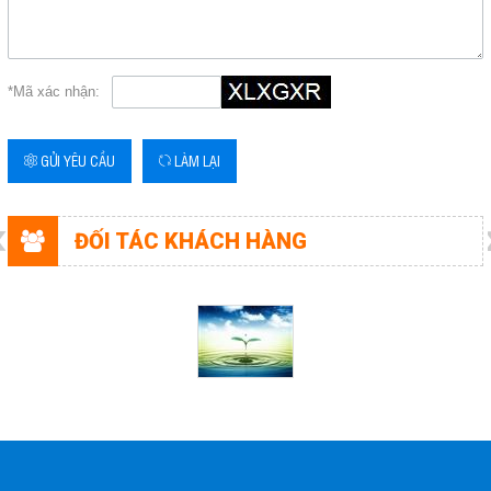
Email
hieungocphat@gmail.com
*Mã xác nhận:
Gọi cho chúng tôi
GỬI YÊU CẦU
LÀM LẠI
Nhắn tin
Mail
ĐỐI TÁC KHÁCH HÀNG
COPYRIGHT 2017. ALL RIGHTS RESERVED