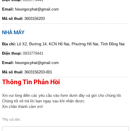
HOÁ CHẤT NGHÀNH GIẤY
Email:
hieungocphat@gmail.com
HOÁ CHẤT XI MẠ
COPYRIGHT 2017. ALL RIGHTS RESERVED
Mã số thuế:
3603156203
HOÁ CHẤT NGHÀNH GỖ
NHÀ MÁY
HOÁ CHẤT NGHÀNH CAO SU
HOÁ CHẤT TẨY RỬA
Địa chỉ:
Lô X2, Đường 14, KCN Hố Nai, Phường Hố Nai, Tỉnh Đồng Nai
HOÁ CHẤT THÍ NGHIỆM
Điện thoại:
0933779441
THIẾT BỈ PHÒNG THÍ NGHIỆM
Email:
hieungocphat@gmail.com
DUNG MÔI
Mã số thuế:
3603156203-001
HOÁ CHẤT NGHÀNH THỨC ĂN GIA
Thông Tin Phản Hồi
SÚC
TƯ VẤN MÔI TRƯỜNG
Xin vui lòng điền các yêu cầu vào form dưới đây và gửi cho chúng tôi.
HÓA CHẤT NÔNG NGHIỆP
Chúng tôi sẽ trả lời bạn ngay sau khi nhận được.
Xin chân thành cảm ơn!
Giới thiệu
*Họ và tên:
Liên hệ