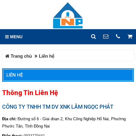
GIỎ HÀNG
0
MENU
DANH MỤC
LIÊN HỆ
Trang chủ
Liên hệ
Trang chủ
Hotline
0933.779.441
Tin tức
LIÊN HỆ
Địa chỉ
Sản phẩm
Lô X2, Đường 14, KCN Hố
Thông Tin Liên Hệ
Nai, Phường Hố Nai, Tỉnh
HOÁ CHẤT CÔNG NGHIỆP
Đồng Nai
CÔNG TY TNHH TM DV XNK LÂM NGỌC PHÁT
HOÁ CHẤT DỆT NHUỘM
Điện thoại
0933779441
HOÁ CHẤT CƠ BẢN
Địa chỉ:
Đường số 6 - Giai đoạn 2, Khu Công Nghiệp Hố Nai, Phường
Phước Tân, Tỉnh Đồng Nai
HOÁ CHẤT XỬ LÝ NƯỚC
Fax
HÓA CHẤT VI LƯỢNG
Điện thoại:
0933779441