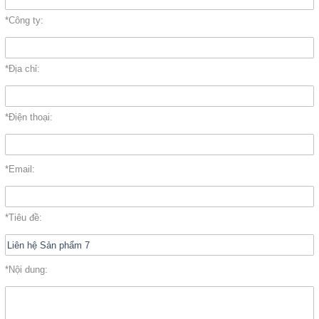
Đóng
*Công ty:
TRÊN MẠNG XÃ HỘI
*Địa chỉ:
Facebook
*Điện thoại:
Google
*Email:
Twitter
YouTube
*Tiêu đề:
LIÊN HỆ
*Nội dung:
HotLine
0933.779.441