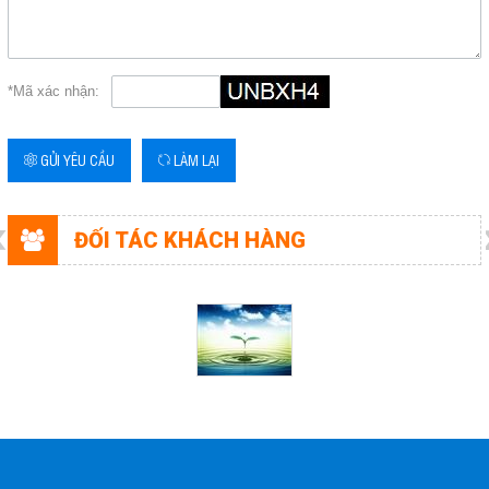
Email
hieungocphat@gmail.com
*Mã xác nhận:
Gọi cho chúng tôi
GỬI YÊU CẦU
LÀM LẠI
Nhắn tin
Mail
ĐỐI TÁC KHÁCH HÀNG
COPYRIGHT 2017. ALL RIGHTS RESERVED