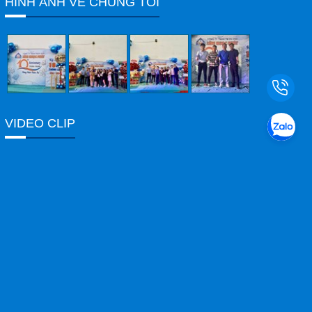
HÌNH ẢNH VỀ CHÚNG TÔI
Email
hieungocphat@gmail.com
Gọi cho chúng tôi
Nhắn tin
VIDEO CLIP
Mail
COPYRIGHT 2017. ALL RIGHTS RESERVED