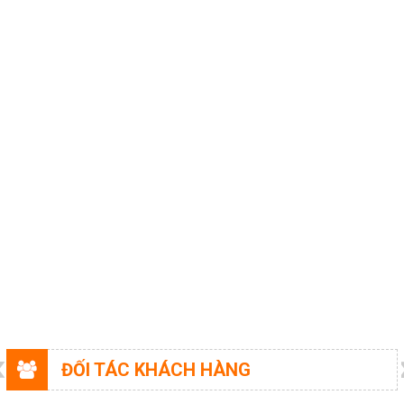
HOÁ CHẤT NGHÀNH GIẤY
HOÁ CHẤT XI MẠ
COPYRIGHT 2017. ALL RIGHTS RESERVED
HOÁ CHẤT NGHÀNH GỖ
HOÁ CHẤT NGHÀNH CAO SU
HOÁ CHẤT TẨY RỬA
HOÁ CHẤT THÍ NGHIỆM
THIẾT BỈ PHÒNG THÍ NGHIỆM
DUNG MÔI
HOÁ CHẤT NGHÀNH THỨC ĂN GIA
SÚC
TƯ VẤN MÔI TRƯỜNG
HÓA CHẤT NÔNG NGHIỆP
Giới thiệu
ĐỐI TÁC KHÁCH HÀNG
Liên hệ