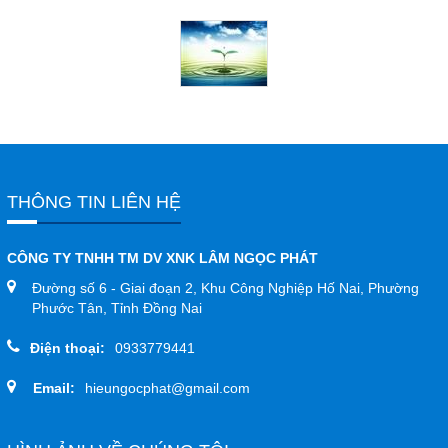
Đóng
TRÊN MẠNG XÃ HỘI
Facebook
Google
THÔNG TIN LIÊN HỆ
Twitter
CÔNG TY TNHH TM DV XNK LÂM NGỌC PHÁT
Đường số 6 - Giai đoạn 2, Khu Công Nghiệp Hố Nai, Phường
YouTube
Phước Tân, Tỉnh Đồng Nai
Điện thoại:
0933779441
LIÊN HỆ
Email:
hieungocphat@gmail.com
HotLine
0933.779.441