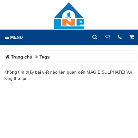
GIỎ HÀNG
0
MENU
DANH MỤC
LIÊN HỆ
Trang chủ
Tags
Trang chủ
Hotline
0933.779.441
Không tìm thấy bài viết nào liên quan đến MAGIE SULPHATE! Vui
Tin tức
lòng thử lại
Địa chỉ
Sản phẩm
Lô X2, Đường 14, KCN Hố
Nai, Phường Hố Nai, Tỉnh
HOÁ CHẤT CÔNG NGHIỆP
Đồng Nai
HOÁ CHẤT DỆT NHUỘM
Điện thoại
0933779441
HOÁ CHẤT CƠ BẢN
HOÁ CHẤT XỬ LÝ NƯỚC
Fax
HÓA CHẤT VI LƯỢNG