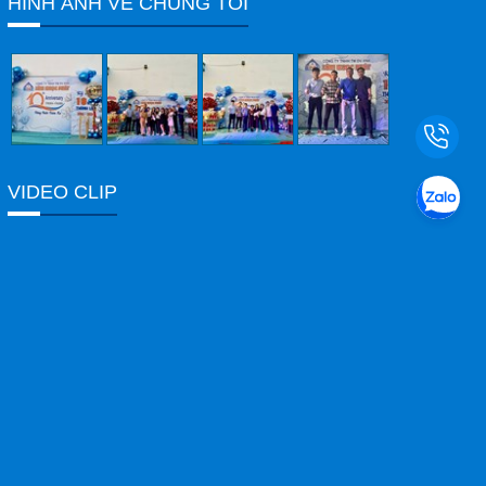
HÌNH ẢNH VỀ CHÚNG TÔI
Email
hieungocphat@gmail.com
Gọi cho chúng tôi
Nhắn tin
VIDEO CLIP
Mail
COPYRIGHT 2017. ALL RIGHTS RESERVED