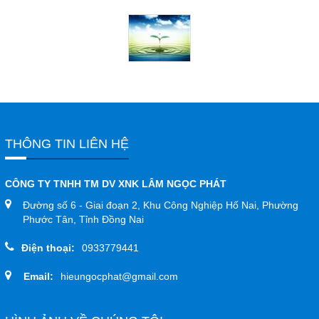
Đóng
TRÊN MẠNG XÃ HỘI
Facebook
Google
THÔNG TIN LIÊN HỆ
Twitter
CÔNG TY TNHH TM DV XNK LÂM NGỌC PHÁT
Đường số 6 - Giai đoạn 2, Khu Công Nghiệp Hố Nai, Phường
YouTube
Phước Tân, Tỉnh Đồng Nai
Điện thoại:
0933779441
LIÊN HỆ
Email:
hieungocphat@gmail.com
HotLine
0933.779.441