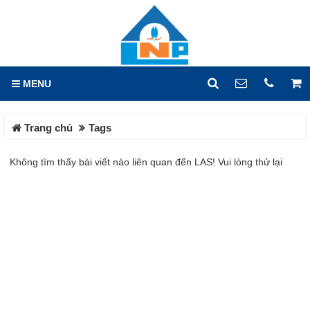
GIỎ HÀNG
0
MENU
DANH MỤC
LIÊN HỆ
Trang chủ
Tags
Trang chủ
Hotline
0933.779.441
Không tìm thấy bài viết nào liên quan đến LAS! Vui lòng thử lại
Tin tức
Địa chỉ
Sản phẩm
Lô X2, Đường 14, KCN Hố
Nai, Phường Hố Nai, Tỉnh
HOÁ CHẤT CÔNG NGHIỆP
Đồng Nai
HOÁ CHẤT DỆT NHUỘM
Điện thoại
0933779441
HOÁ CHẤT CƠ BẢN
HOÁ CHẤT XỬ LÝ NƯỚC
Fax
HÓA CHẤT VI LƯỢNG