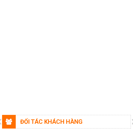
HOÁ CHẤT NGHÀNH GIẤY
HOÁ CHẤT XI MẠ
COPYRIGHT 2017. ALL RIGHTS RESERVED
HOÁ CHẤT NGHÀNH GỖ
HOÁ CHẤT NGHÀNH CAO SU
HOÁ CHẤT TẨY RỬA
HOÁ CHẤT THÍ NGHIỆM
THIẾT BỈ PHÒNG THÍ NGHIỆM
DUNG MÔI
HOÁ CHẤT NGHÀNH THỨC ĂN GIA
SÚC
TƯ VẤN MÔI TRƯỜNG
HÓA CHẤT NÔNG NGHIỆP
Giới thiệu
ĐỐI TÁC KHÁCH HÀNG
Liên hệ