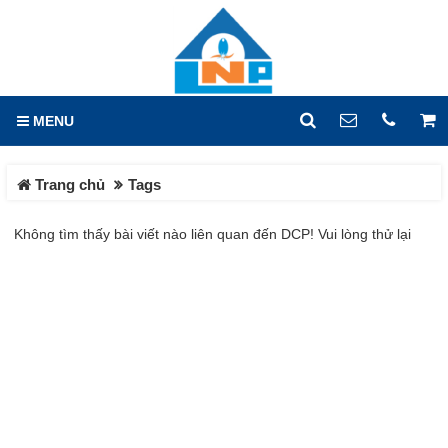
GIỎ HÀNG
0
MENU
DANH MỤC
LIÊN HỆ
Trang chủ
Tags
Trang chủ
Hotline
0933.779.441
Không tìm thấy bài viết nào liên quan đến DCP! Vui lòng thử lại
Tin tức
Địa chỉ
Sản phẩm
Lô X2, Đường 14, KCN Hố
Nai, Phường Hố Nai, Tỉnh
HOÁ CHẤT CÔNG NGHIỆP
Đồng Nai
HOÁ CHẤT DỆT NHUỘM
Điện thoại
0933779441
HOÁ CHẤT CƠ BẢN
HOÁ CHẤT XỬ LÝ NƯỚC
Fax
HÓA CHẤT VI LƯỢNG