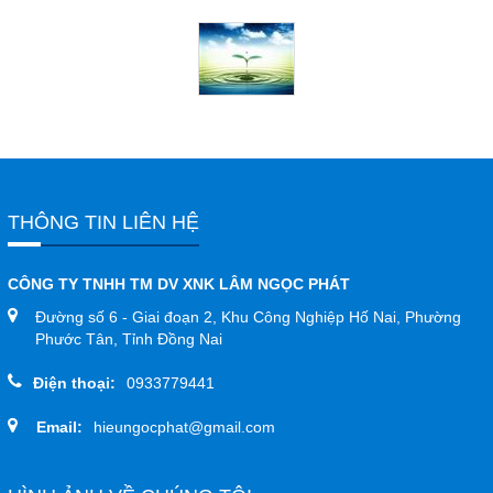
Đóng
TRÊN MẠNG XÃ HỘI
Facebook
Google
THÔNG TIN LIÊN HỆ
Twitter
CÔNG TY TNHH TM DV XNK LÂM NGỌC PHÁT
Đường số 6 - Giai đoạn 2, Khu Công Nghiệp Hố Nai, Phường
YouTube
Phước Tân, Tỉnh Đồng Nai
Điện thoại:
0933779441
LIÊN HỆ
Email:
hieungocphat@gmail.com
HotLine
0933.779.441