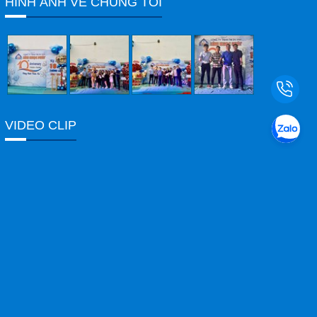
HÌNH ẢNH VỀ CHÚNG TÔI
Email
hieungocphat@gmail.com
Gọi cho chúng tôi
Nhắn tin
VIDEO CLIP
Mail
COPYRIGHT 2017. ALL RIGHTS RESERVED