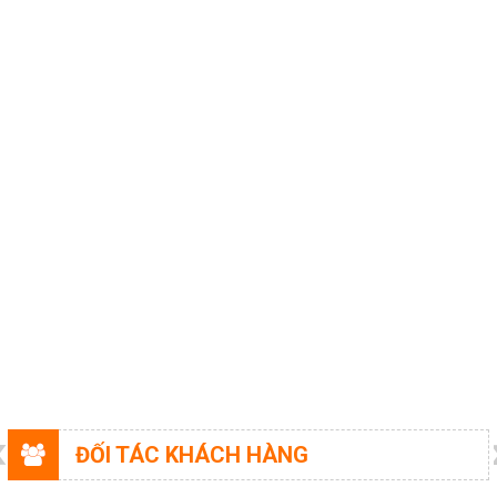
HOÁ CHẤT NGHÀNH GIẤY
HOÁ CHẤT XI MẠ
COPYRIGHT 2017. ALL RIGHTS RESERVED
HOÁ CHẤT NGHÀNH GỖ
HOÁ CHẤT NGHÀNH CAO SU
HOÁ CHẤT TẨY RỬA
HOÁ CHẤT THÍ NGHIỆM
THIẾT BỈ PHÒNG THÍ NGHIỆM
DUNG MÔI
HOÁ CHẤT NGHÀNH THỨC ĂN GIA
SÚC
TƯ VẤN MÔI TRƯỜNG
HÓA CHẤT NÔNG NGHIỆP
Giới thiệu
ĐỐI TÁC KHÁCH HÀNG
Liên hệ