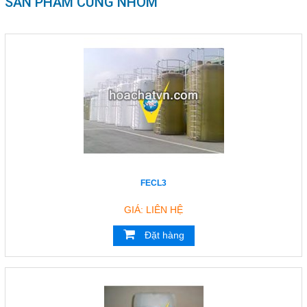
SẢN PHẨM CÙNG NHÓM
Email
hieungocphat@gmail.com
Gọi cho chúng tôi
Nhắn tin
Mail
FECL3
COPYRIGHT 2017. ALL RIGHTS RESERVED
GIÁ: LIÊN HỆ
Đặt hàng