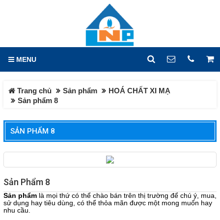
GIỎ HÀNG
0
MENU
DANH MỤC
LIÊN HỆ
Trang chủ
Sản phẩm
HOÁ CHẤT XI MẠ
Trang chủ
Hotline
Sản phẩm 8
0933.779.441
Tin tức
SẢN PHẨM 8
Địa chỉ
Sản phẩm
Lô X2, Đường 14, KCN Hố
Nai, Phường Hố Nai, Tỉnh
HOÁ CHẤT CÔNG NGHIỆP
Đồng Nai
HOÁ CHẤT DỆT NHUỘM
Điện thoại
Sản Phẩm 8
0933779441
HOÁ CHẤT CƠ BẢN
Sản phẩm
là mọi thứ có thể chào bán trên thị trường để chú ý, mua,
sử dụng hay tiêu dùng, có thể thỏa mãn được một mong muốn hay
HOÁ CHẤT XỬ LÝ NƯỚC
nhu cầu.
Fax
HÓA CHẤT VI LƯỢNG