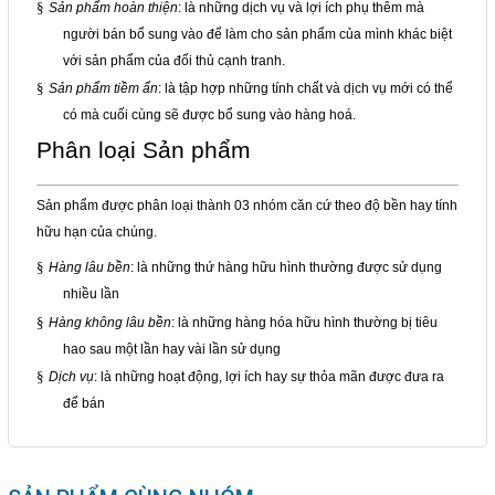
§
Sản phẩm hoàn thiện
: là những dịch vụ và lợi ích phụ thêm mà
Đóng
người bán bổ sung vào để làm cho sản phẩm của mình khác biệt
với sản phẩm của đối thủ cạnh tranh.
§
Sản phẩm tiềm ẩn
: là tập hợp những tính chất và dịch vụ mới có thể
TRÊN MẠNG XÃ HỘI
có mà cuối cùng sẽ được bổ sung vào hàng hoá.
Phân loại Sản phẩm
Facebook
Sản phẩm được phân loại thành 03 nhóm căn cứ theo độ bền hay tính
Google
hữu hạn của chúng.
§
Hàng lâu bền
: là những thứ hàng hữu hình thường được sử dụng
Twitter
nhiều lần
§
Hàng không lâu bền
: là những hàng hóa hữu hình thường bị tiêu
YouTube
hao sau một lần hay vài lần sử dụng
§
Dịch vụ
: là những hoạt động, lợi ích hay sự thỏa mãn được đưa ra
LIÊN HỆ
để bán
HotLine
0933.779.441