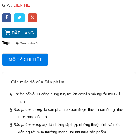
GIÁ :
LIÊN HỆ
HOÁ CHẤT NGHÀNH GIẤY
HOÁ CHẤT XI MẠ
COPYRIGHT 2017. ALL RIGHTS RESERVED
HOÁ CHẤT NGHÀNH GỖ
ĐẶT HÀNG
HOÁ CHẤT NGHÀNH CAO SU
Tags:
Sản phẩm 8
HOÁ CHẤT TẨY RỬA
HOÁ CHẤT THÍ NGHIỆM
MÔ TẢ CHI TIẾT
THIẾT BỈ PHÒNG THÍ NGHIỆM
DUNG MÔI
Các mức độ của Sản phẩm
HOÁ CHẤT NGHÀNH THỨC ĂN GIA
SÚC
TƯ VẤN MÔI TRƯỜNG
§
Lợi ích cốt lõi
: là công dụng hay lợi ích cơ bản mà người mua đã
HÓA CHẤT NÔNG NGHIỆP
mua
§
Sản phẩm chung
: là sản phẩm cơ bản được thừa nhận đúng như
Giới thiệu
thực trạng của nó.
§
Sản phẩm mong đợi
: là những tập hợp những thuộc tính và điều
Liên hệ
kiện người mua thường mong đợi khi mua sản phẩm.