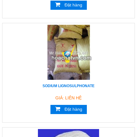
Đặt hàng
Đóng
TRÊN MẠNG XÃ HỘI
Facebook
Google
Twitter
SODIUM LIGNOSULPHONATE
YouTube
GIÁ: LIÊN HỆ
Đặt hàng
LIÊN HỆ
HotLine
0933.779.441