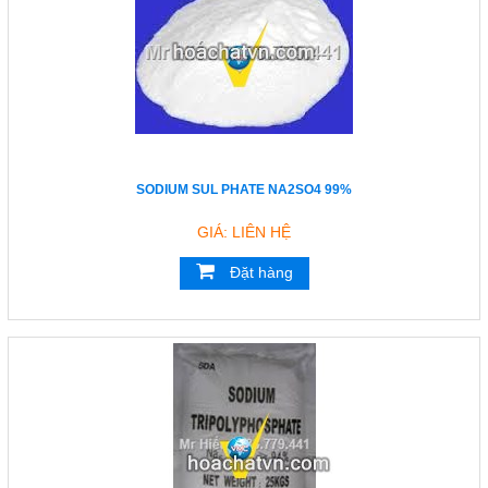
Email
hieungocphat@gmail.com
Gọi cho chúng tôi
Nhắn tin
SODIUM SUL PHATE NA2SO4 99%
GIÁ: LIÊN HỆ
Mail
Đặt hàng
COPYRIGHT 2017. ALL RIGHTS RESERVED